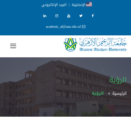
الإنجليزية
|
البريد الإلكتروني
academic_af@aau.edu.sd
الرؤية
الرئيسية
الرؤية