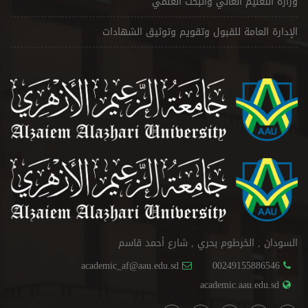
وزارة التعليم العالي والبحث العلمي
الإدارة العامة للقبول وتقويم وتوثيق الشهادات
السودان , الخرطوم بحري , شارع أحمد قاسم
academic_af@aau.edu.sd
00249155886546
academic.aau.edu.sd