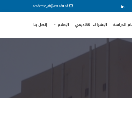
academic_af@aau.edu.sd
م الدراسة
الإشراف الأكاديمي
الإعلام
إتصل بنا